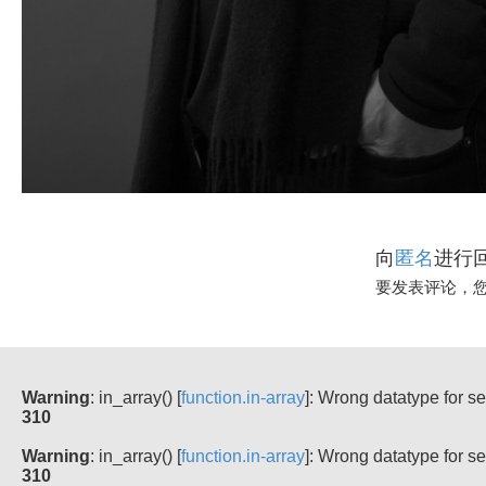
向
进行
匿名
要发表评论，
Warning
: in_array() [
function.in-array
]: Wrong datatype for 
310
Warning
: in_array() [
function.in-array
]: Wrong datatype for 
310