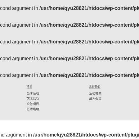
second argument in
/usr/home/qyu28821/htdocs/wp-content/pl
second argument in
/usr/home/qyu28821/htdocs/wp-content/pl
second argument in
/usr/home/qyu28821/htdocs/wp-content/pl
second argument in
/usr/home/qyu28821/htdocs/wp-content/pl
second argument in
/usr/home/qyu28821/htdocs/wp-content/pl
活动
支持我们
当季活动
活动赞助
艺术活动
成为会员
公教项目
艺术场地
ond argument in
/usr/home/qyu28821/htdocs/wp-content/plug