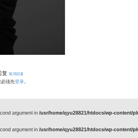
回复
取消回复
您必须先
登录
。
second argument in
/usr/home/qyu28821/htdocs/wp-content/pl
second argument in
/usr/home/qyu28821/htdocs/wp-content/pl