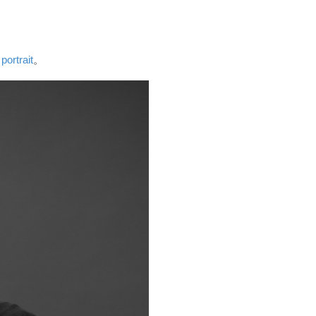
rtrait
。