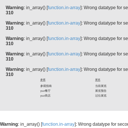
Warning
: in_array() [
function.in-array
]: Wrong datatype for 
310
Warning
: in_array() [
function.in-array
]: Wrong datatype for 
310
Warning
: in_array() [
function.in-array
]: Wrong datatype for 
310
Warning
: in_array() [
function.in-array
]: Wrong datatype for 
310
Warning
: in_array() [
function.in-array
]: Wrong datatype for 
310
参观
展览
参观指南
当前展览
yuz餐厅
展览预告
yuz商店
过往展览
Warning
: in_array() [
function.in-array
]: Wrong datatype for sec